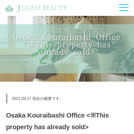
Osaka Kouraibashi Office
<※This property has
already sold>
estate
2021.04.17 現在の概要です。
Osaka Kouraibashi Office <※This
property has already sold>