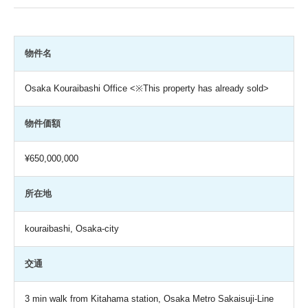
物件名
Osaka Kouraibashi Office <※This property has already sold>
物件価額
¥650,000,000
所在地
kouraibashi, Osaka-city
交通
3 min walk from Kitahama station, Osaka Metro Sakaisuji-Line