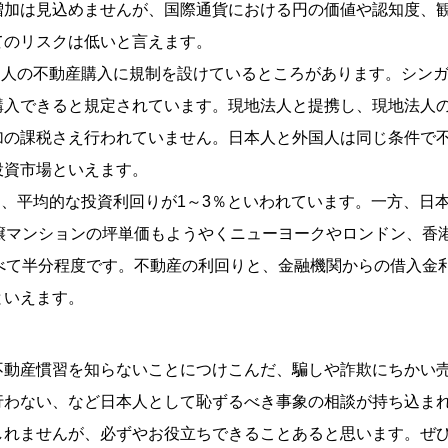
増加は見込めませんが、国際通貨における円の価値や認知度、
てのリスクは低いと言えます。
国人の不動産購入に規制を設けているところがあります。シン
入できると規定されています。現地法人と提携し、現地法人の
加の課税さえ行われていません。日本人と外国人は同じ条件で
投資市場といえます。
は、平均的な投資利回りが1～3％といわれています。一方、日
％、分譲マンションの坪単価もようやくニューヨークやロンドン、
べて半分程度です。不動産の利回りと、金融機関からの借入金
といえます。
不動産慣習を知らないことにつけこんだ、騙しや詐欺にちかい
行わない、など日本人として恥ずるべき事象の相談が持ち込ま
しれませんが、必ずやお役立ちできることあると思います。ぜ