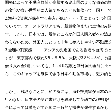
開発によって不動産価値が高騰する途上国のような価値の
の文化や食が世界的に人気であることも相俟って、国とし
2,海外投資家が保有する参入が低い・・・国によっては外
ています。オーストラリアでも、新築物件または土地のみ購
す。しかし、日本では、規制どころか外国人購入者への追
わらないため、外国人にとって非常に参入しやすい不動産
3,金額の割安感・・・アジアの先進国である香港や台湾で
すが、東京都内で概ね3.5～５.5％、大阪で3.8％～8
借り入れ金利についても、1～4％程度と諸外国の金利に比
ら、このギャップを確保できる日本不動産市場は、魅力的
しかし、残念なことに、私の所には、海外投資家が日本の
行わない、日本語の契約書だけを締結して英語での説明を
合によっては膿をだすために一時的な損失が発生するかも