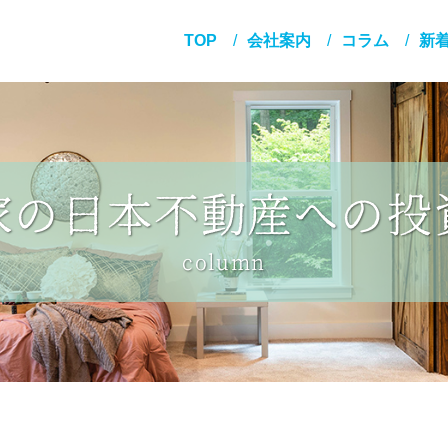
TOP
会社案内
コラム
新
家の日本不動産への投
column